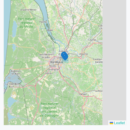
Lamberte-Hôpital
Montaudon
4
2
32
11
2
11
3
2
Leaflet