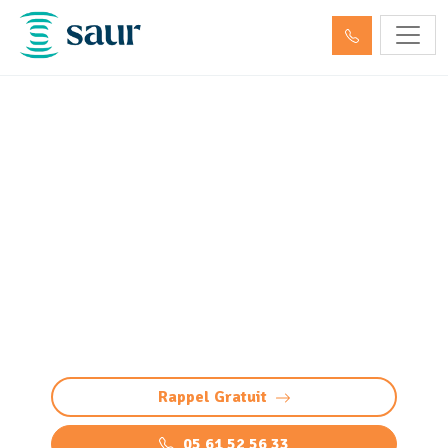
Curage et débouchage de
canalisation Libourne
(33500)
Service de curage et débouchage canalisation à
Libourne pour des installations fonctionnelles
(WC, évier, baignoire, égout…). Intervention
rapide et efficace 24/7.
Rappel Gratuit
05 61 52 56 33