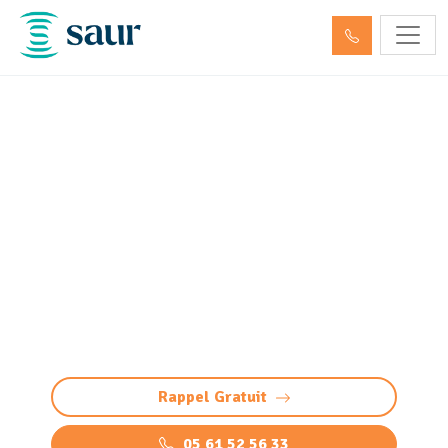
Curage et débouchage de
canalisation Lacanau
(33680)
Service de curage et débouchage canalisation à
Lacanau pour des installations fonctionnelles
(WC, évier, baignoire, égout…). Intervention
rapide et efficace 24/7.
Rappel Gratuit
05 61 52 56 33