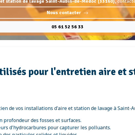
e et station de lavage Saint-Aubin-de-Médoc (33160),
contacte
Nous contacter
05 61 52 56 33
lisés pour l'entretien aire et s
en de vos installations d'aire et station de lavage à Saint-
n profondeur des fosses et surfaces.
teurs d'hydrocarbures pour capturer les polluants.
e des particules solides et liquides.