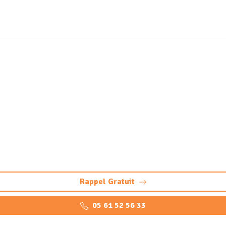
ique et station de lavage
(33160)
tations de lavage à Saint-Aubin-de-Médoc : Vérification, ins
Rappel Gratuit
05 61 52 56 33