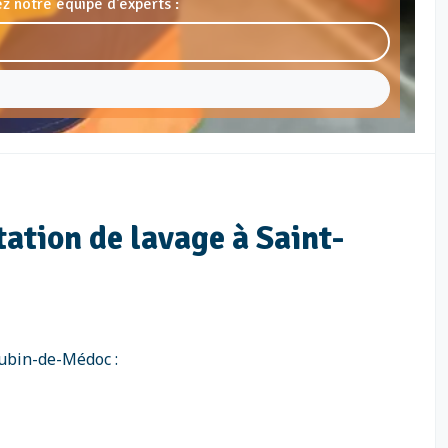
z notre équipe d'experts :
tation de lavage à Saint-
Aubin-de-Médoc :