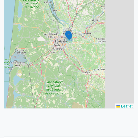
4
2
32
11
2
11
3
2
Leaflet