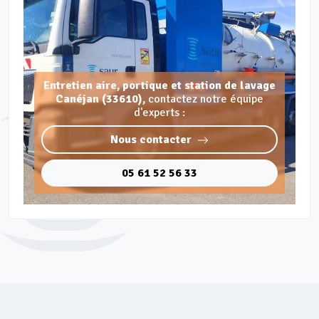
Entretien aire, portique et station de lavage
Canéjan (33610),
contactez notre équipe
d'experts :
Nous contacter
05 61 52 56 33