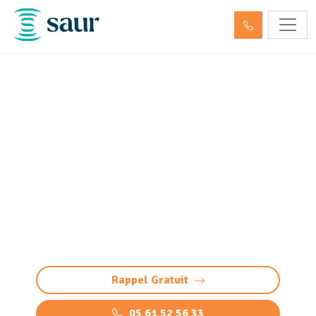
Entretien aire, portique et
station de lavage Canéjan
(33610)
Entretien de conformité et maintenance d'aires
et stations de lavage à Canéjan : Vérification,
inspection, pompage et nettoyage, gestion
déchets, etc.
Rappel Gratuit
05 61 52 56 33