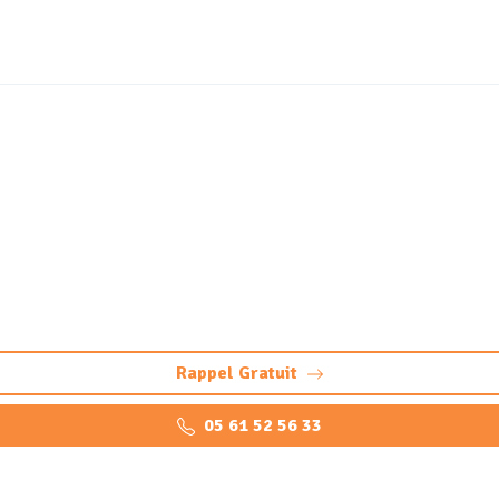
rtique et station de lav
es et stations de lavage à Audenge : Vérification, inspection
Rappel Gratuit
05 61 52 56 33