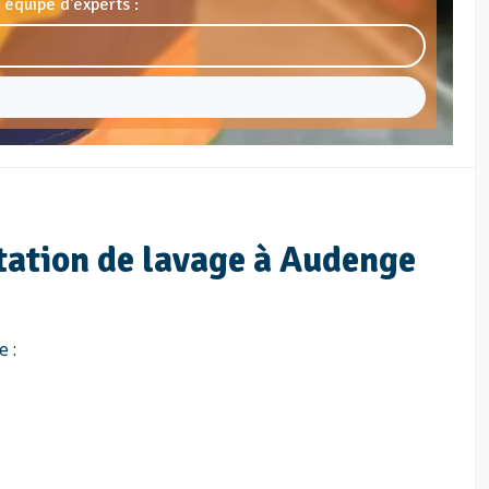
 équipe d'experts :
station de lavage à Audenge
e :