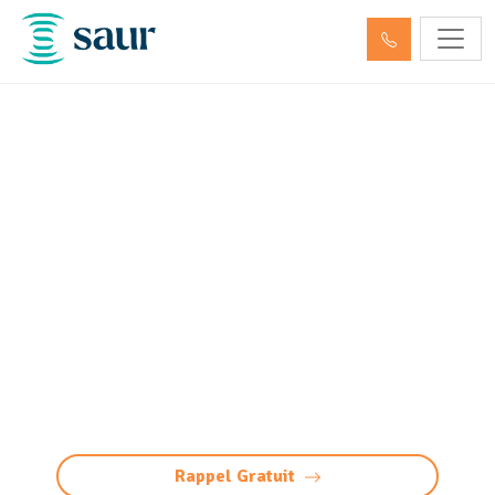
Entretien décanteur,
débourbeur, déshuileur et
séparateur
d’hydrocarbures Coutras
(33230)
Entretien de débourbeurs et séparateurs
d’hydrocarbures à Coutras : expertise,
conformité, maintenance efficace pour vos
équipements.
Rappel Gratuit