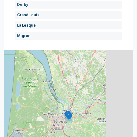
Derby
Grand Louis
La Lesque
Migron
Vigean
4
2
32
11
2
11