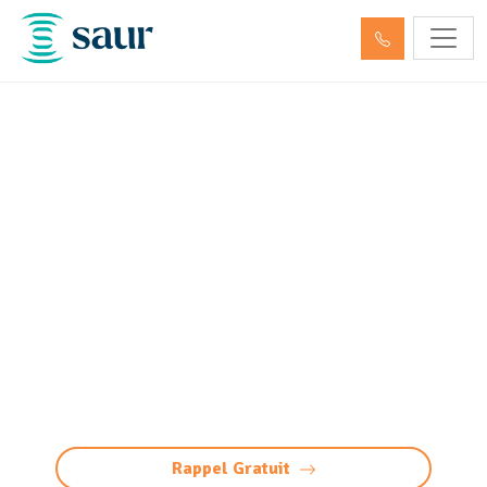
Entretien décanteur,
débourbeur, déshuileur et
séparateur
d’hydrocarbures Eysines
(33320)
Entretien de débourbeurs et séparateurs
d’hydrocarbures à Eysines : expertise,
conformité, maintenance efficace pour vos
équipements.
Rappel Gratuit