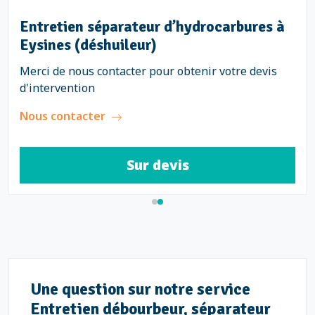
beur à Eysines
Entretien sépara
Eysines (déshuil
er pour obtenir votre devis
Merci de nous contact
d'intervention
Nous contacter
ur devis
S
Une question sur notre service
Entretien débourbeur, séparateur