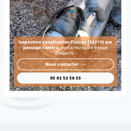
Inspection canalisation Floirac (33270) par
passage caméra,
contactez notre équipe
d'experts :
Nous contacter
05 61 52 56 33