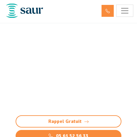
Inspection canalisation
Floirac (33270) par passage
caméra
Inspection de canalisation par caméra à
Floirac, pour un diagnostic précis et non
invasif. Détection des problèmes par vidéo
(fissure, racines, bouchon, défauts)
Rappel Gratuit
05 61 52 56 33