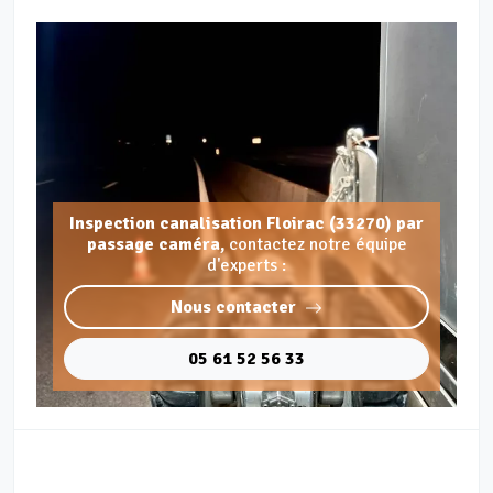
Inspection canalisation Floirac (33270) par
passage caméra,
contactez notre équipe
d'experts :
Nous contacter
05 61 52 56 33