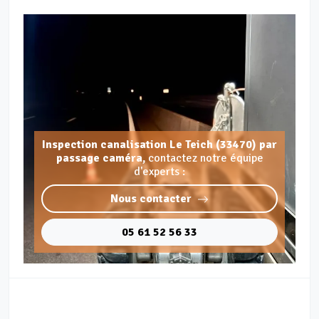
Inspection canalisation Le Teich (33470) par
passage caméra,
contactez notre équipe
d'experts :
Nous contacter
05 61 52 56 33