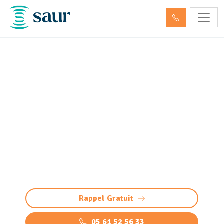
Inspection canalisation Le
Teich (33470) par passage
caméra
Inspection de canalisation par caméra à Le
Teich, pour un diagnostic précis et non invasif.
Détection des problèmes par vidéo (fissure,
racines, bouchon, défauts)
Rappel Gratuit
05 61 52 56 33