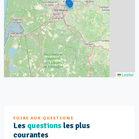
32
11
2
11
3
2
Leaflet
FOIRE AUX QUESTIONS
Les
questions
les plus
courantes