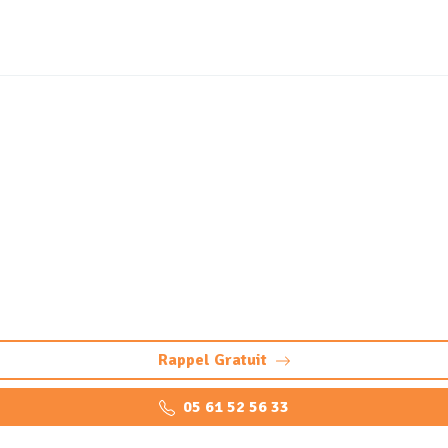
ge des déchets dangereu
Lanton (33138)
arbures et collecte de déchets dangereux à Lanton (huiles, 
Rappel Gratuit
05 61 52 56 33