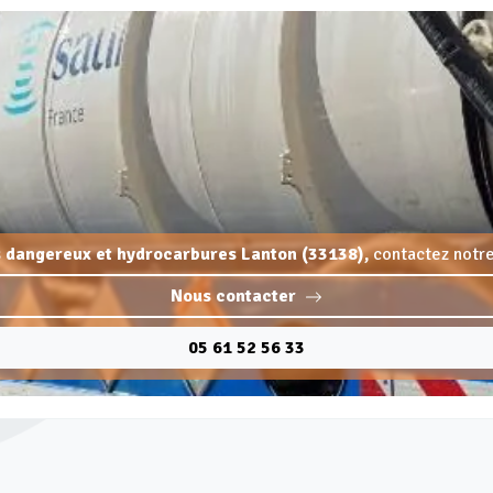
 dangereux et hydrocarbures Lanton (33138),
contactez notre
Nous contacter
05 61 52 56 33