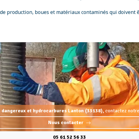
 de production, boues et matériaux contaminés qui doivent
 dangereux et hydrocarbures Lanton (33138),
contactez notre
Nous contacter
05 61 52 56 33