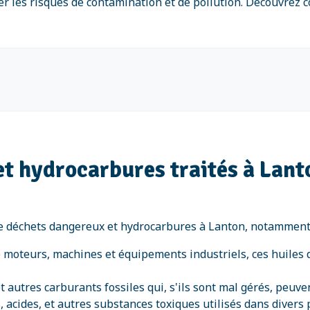
ter les risques de contamination et de pollution. Découvre
et hydrocarbures traités à Lant
 déchets dangereux et hydrocarbures à Lanton, notamment 
 moteurs, machines et équipements industriels, ces huiles do
 et autres carburants fossiles qui, s'ils sont mal gérés, peu
s, acides, et autres substances toxiques utilisés dans diver