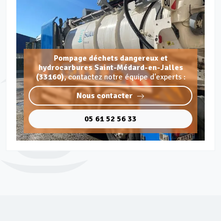
Pompage déchets dangereux et
hydrocarbures Saint-Médard-en-Jalles
(33160),
contactez notre équipe d'experts :
Nous contacter
05 61 52 56 33