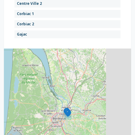
Centre Ville 2
Corbiac 1
Corbiac 2
Gajac
Hastignan
Hastignan-Picot
Issac-Cérillan
Magudas
Zone d'Activités (CAEPE-Aérospatiale)
Zone d'Activités (Snpe)
4
2
Zone Route du Porge
32
11
2
11