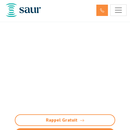
Nettoyage / Pompage des
déchets dangereux et
hydrocarbures Saint-
Médard-en-Jalles (33160)
Service habilité ADR de pompage
d'hydrocarbures et collecte de déchets
dangereux à Saint-Médard-en-Jalles (huiles,
carburants, déchets industrielles, etc.).
Rappel Gratuit