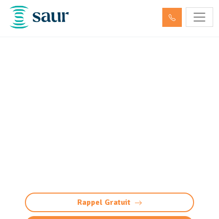
Vidange bac à graisse
Martignas-sur-Jalle
(33127) : Pompage et
entretien
Service de vidange bac à graisses à Martignas-
sur-Jalle (pompage et entretien) pour
dégraisseur restaurants, particuliers et
collectivités. Intervention rapide et efficace.
Rappel Gratuit