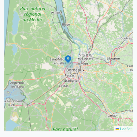
2
2
3
13
7
13
3
2
4
2
2
2
Leaflet