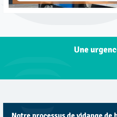
Une urgence
Notre processus de vidange de b