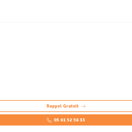
isse Le Taillan-Médoc (3
entretien
pompage et entretien) pour dégraisseur restaurants, particul
Rappel Gratuit
05 61 52 56 33