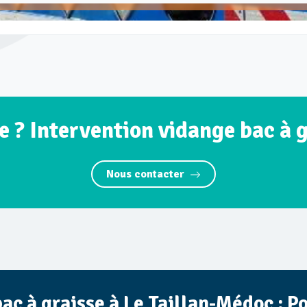
 ? Intervention vidange bac à 
Nous contacter
ac à graisse à Le Taillan-Médoc : 