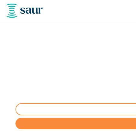
Vidange bac à gra
Service de vidange bac à graisses à Le Taillan-Médoc (