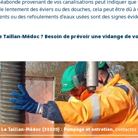
éabonde provenant de vos canalisations peut indiquer que vo
oule lentement des éviers ou des douches, cela peut être dû à
nts ou des refoulements d'eaux usées sont des signes évide
Le Taillan-Médoc ? Besoin de prévoir une vidange de v
 Le Taillan-Médoc (33320) : Pompage et entretien,
contactez 