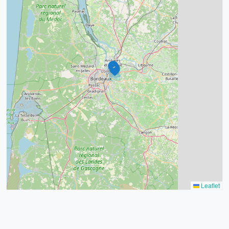
4
2
32
11
2
11
3
2
Leaflet