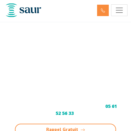
Nettoyage, dégazage,
neutralisation de cuve à
fioul et hydrocarbures
Saint-André-de-Cubzac
(33240)
Service spécialisé de nettoyage, dégazage et
neutralisation de cuves à fioul et
hydrocarbures à Saint-André-de-Cubzac.
Conformité garanties. Contactez-nous au
05 61
52 56 33
.
Rappel Gratuit