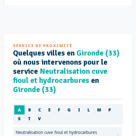
SERVICE DE PROXIMITÉ
Quelques villes en
Gironde (33)
où nous intervenons pour le
service
Neutralisation cuve
fioul et hydrocarbures
en
Gironde (33)
A
B
C
E
F
G
I
L
M
P
S
T
V
Neutralisation cuve fioul et hydrocarbures