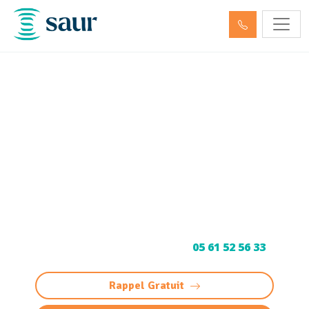
Nettoyage, dégazage,
neutralisation de cuve à
fioul et hydrocarbures
Gironde (33)
Service spécialisé de nettoyage, dégazage et
neutralisation de cuves à fioul et
hydrocarbures en Gironde (33). Conformité
garanties. Contactez-nous au
05 61 52 56 33
.
Rappel Gratuit