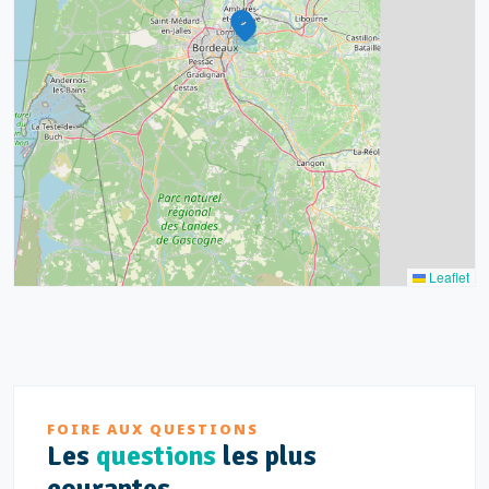
32
11
2
11
3
2
Leaflet
FOIRE AUX QUESTIONS
Les
questions
les plus
courantes