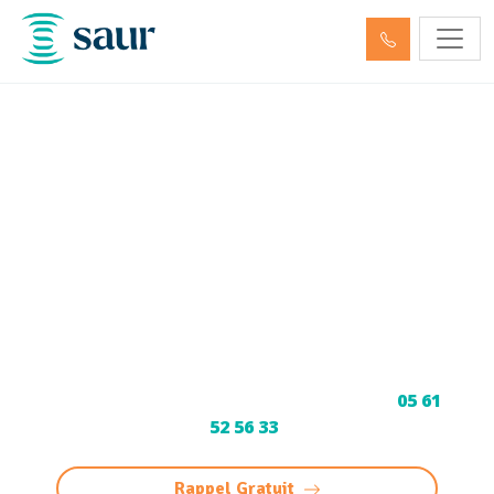
Nettoyage, dégazage,
neutralisation de cuve à
fioul et hydrocarbures
Andernos-les-Bains
(33510)
Service spécialisé de nettoyage, dégazage et
neutralisation de cuves à fioul et
hydrocarbures à Andernos-les-Bains.
Conformité garanties. Contactez-nous au
05 61
52 56 33
.
Rappel Gratuit