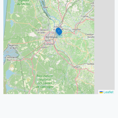
4
2
32
11
2
11
3
2
Leaflet